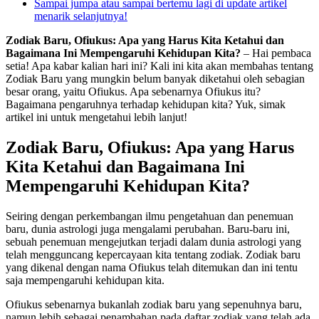
Sampai jumpa atau sampai bertemu lagi di update artikel
menarik selanjutnya!
Zodiak Baru, Ofiukus: Apa yang Harus Kita Ketahui dan
Bagaimana Ini Mempengaruhi Kehidupan Kita?
– Hai pembaca
setia! Apa kabar kalian hari ini? Kali ini kita akan membahas tentang
Zodiak Baru yang mungkin belum banyak diketahui oleh sebagian
besar orang, yaitu Ofiukus. Apa sebenarnya Ofiukus itu?
Bagaimana pengaruhnya terhadap kehidupan kita? Yuk, simak
artikel ini untuk mengetahui lebih lanjut!
Zodiak Baru, Ofiukus: Apa yang Harus
Kita Ketahui dan Bagaimana Ini
Mempengaruhi Kehidupan Kita?
Seiring dengan perkembangan ilmu pengetahuan dan penemuan
baru, dunia astrologi juga mengalami perubahan. Baru-baru ini,
sebuah penemuan mengejutkan terjadi dalam dunia astrologi yang
telah mengguncang kepercayaan kita tentang zodiak. Zodiak baru
yang dikenal dengan nama Ofiukus telah ditemukan dan ini tentu
saja mempengaruhi kehidupan kita.
Ofiukus sebenarnya bukanlah zodiak baru yang sepenuhnya baru,
namun lebih sebagai penambahan pada daftar zodiak yang telah ada.